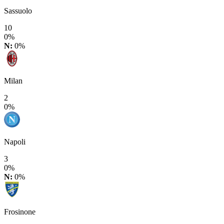
Sassuolo
10
0%
N:
0%
Milan
2
0%
Napoli
3
0%
N:
0%
Frosinone