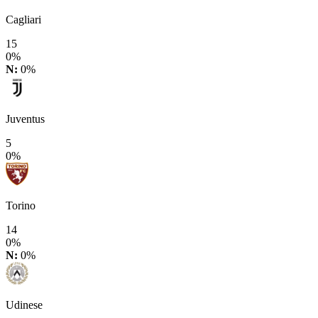
Cagliari
15
0%
N:
0%
Juventus
5
0%
Torino
14
0%
N:
0%
Udinese