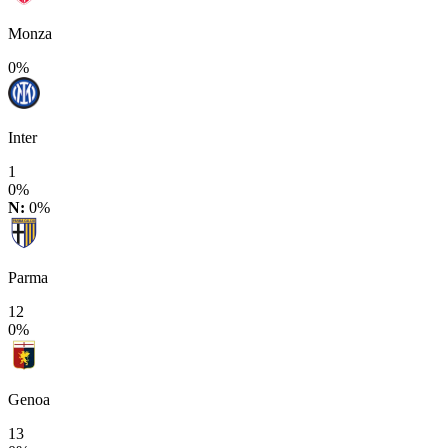
Monza
0%
Inter
1
0%
N:
0%
Parma
12
0%
Genoa
13