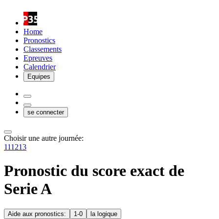
Home
Pronostics
Classements
Epreuves
Calendrier
Equipes
se connecter
Choisir une autre journée:
11
12
13
Pronostic du score exact de
Serie A
Aide aux pronostics:
1-0
la logique