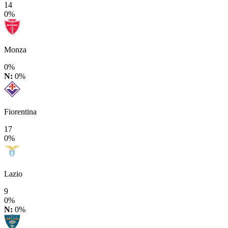
14
0%
Monza
0%
N:
0%
Fiorentina
17
0%
Lazio
9
0%
N:
0%