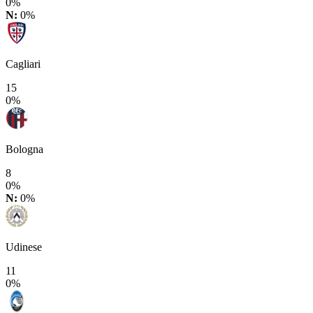
0%
N:
0%
Cagliari
15
0%
Bologna
8
0%
N:
0%
Udinese
11
0%