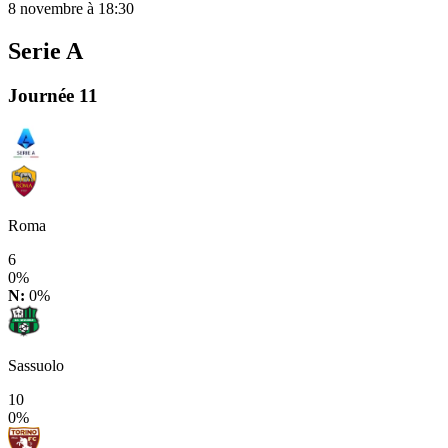
8 novembre à 18:30
Serie A
Journée 11
Roma
6
0%
N:
0%
Sassuolo
10
0%