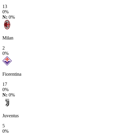
13
0%
N:
0%
Milan
2
0%
Fiorentina
17
0%
N:
0%
Juventus
5
0%