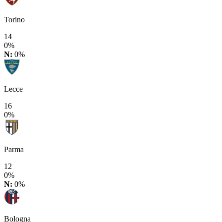
Torino
14
0%
N:
0%
Lecce
16
0%
Parma
12
0%
N:
0%
Bologna