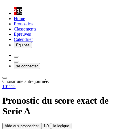
Home
Pronostics
Classements
Epreuves
Calendrier
Equipes
se connecter
Choisir une autre journée:
10
11
12
Pronostic du score exact de
Serie A
Aide aux pronostics:
1-0
la logique