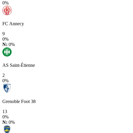
0%
FC Annecy
9
0%
N:
0%
AS Saint-Étienne
2
0%
Grenoble Foot 38
13
0%
N:
0%