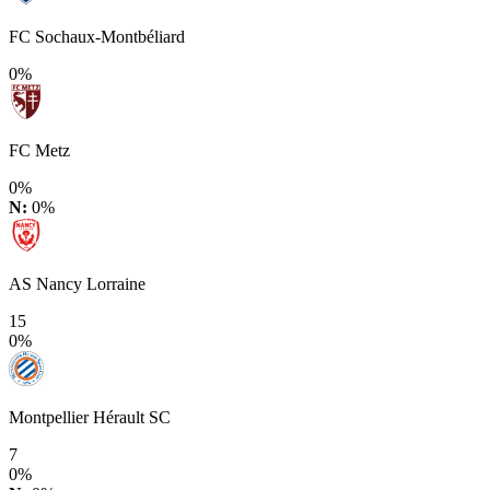
FC Sochaux-Montbéliard
0%
FC Metz
0%
N:
0%
AS Nancy Lorraine
15
0%
Montpellier Hérault SC
7
0%