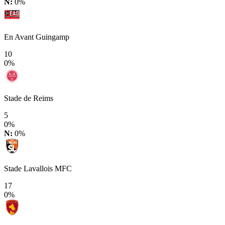
N:
0%
En Avant Guingamp
10
0%
Stade de Reims
5
0%
N:
0%
Stade Lavallois MFC
17
0%