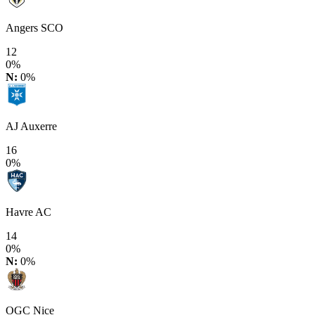
Angers SCO
12
0%
N:
0%
AJ Auxerre
16
0%
Havre AC
14
0%
N:
0%
OGC Nice