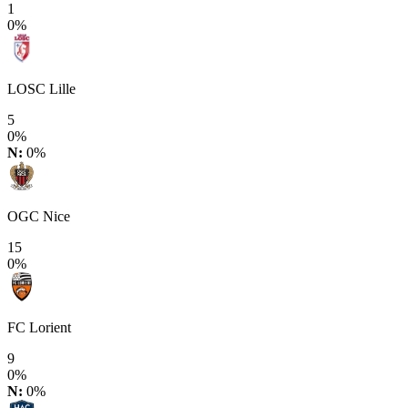
1
0%
LOSC Lille
5
0%
N:
0%
OGC Nice
15
0%
FC Lorient
9
0%
N:
0%