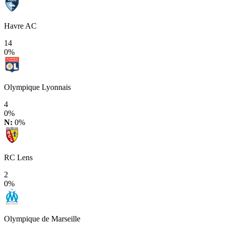
Havre AC
14
0%
Olympique Lyonnais
4
0%
N:
0%
RC Lens
2
0%
Olympique de Marseille