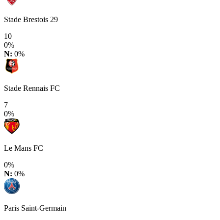
Stade Brestois 29
10
0%
N:
0%
Stade Rennais FC
7
0%
Le Mans FC
0%
N:
0%
Paris Saint-Germain