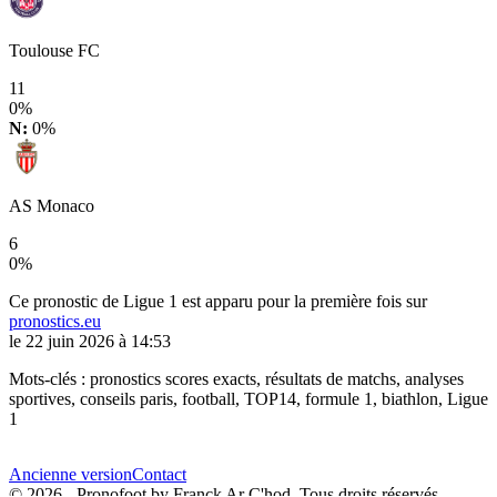
Toulouse FC
11
0%
N:
0%
AS Monaco
6
0%
Ce pronostic de Ligue 1 est apparu pour la première fois sur
pronostics.eu
le
22 juin 2026 à 14:53
Mots-clés : pronostics scores exacts, résultats de matchs, analyses
sportives, conseils paris, football, TOP14, formule 1, biathlon, Ligue
1
Ancienne version
Contact
© 2026 - Pronofoot by Franck Ar C'hod. Tous droits réservés.