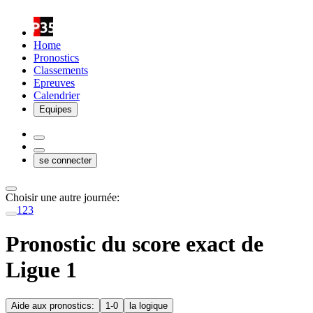
Home
Pronostics
Classements
Epreuves
Calendrier
Equipes
se connecter
Choisir une autre journée:
1
2
3
Pronostic du score exact de
Ligue 1
Aide aux pronostics:
1-0
la logique