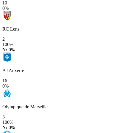
10
0%
RC Lens
2
100%
N:
0%
AJ Auxerre
16
0%
Olympique de Marseille
3
100%
N:
0%