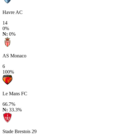
Havre AC
14
0%
N:
0%
AS Monaco
6
100%
Le Mans FC
66.7%
N:
33.3%
Stade Brestois 29