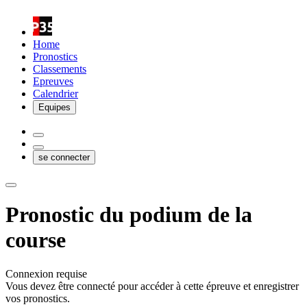
Home
Pronostics
Classements
Epreuves
Calendrier
Equipes
se connecter
Pronostic du podium de la
course
Connexion requise
Vous devez être connecté pour accéder à cette épreuve et enregistrer
vos pronostics.