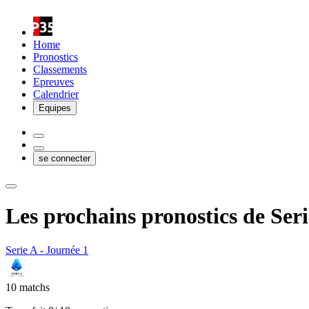
Home
Pronostics
Classements
Epreuves
Calendrier
Equipes
se connecter
Les prochains pronostics de Ser
Serie A - Journée 1
10
matchs