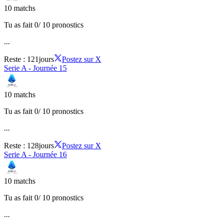
10
matchs
Tu as fait
0
/
10
pronostics
...
Reste :
121
jours
Postez sur X
Serie A - Journée 15
10
matchs
Tu as fait
0
/
10
pronostics
...
Reste :
128
jours
Postez sur X
Serie A - Journée 16
10
matchs
Tu as fait
0
/
10
pronostics
...