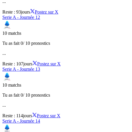
...
Reste :
93
jours
Postez sur X
Serie A - Journée 12
10
matchs
Tu as fait
0
/
10
pronostics
...
Reste :
107
jours
Postez sur X
Serie A - Journée 13
10
matchs
Tu as fait
0
/
10
pronostics
...
Reste :
114
jours
Postez sur X
Serie A - Journée 14